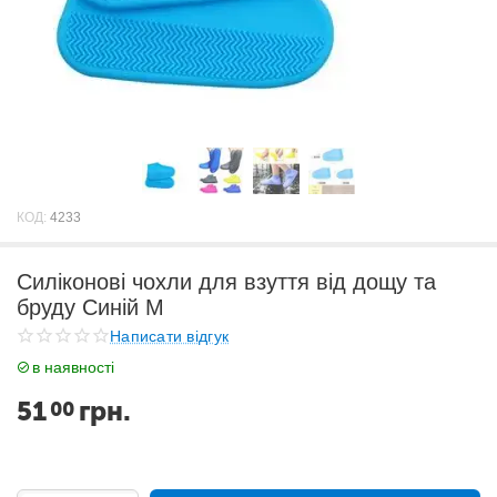
КОД:
4233
Силіконові чохли для взуття від дощу та
бруду Синій M
Написати відгук
в наявності
51
грн.
00