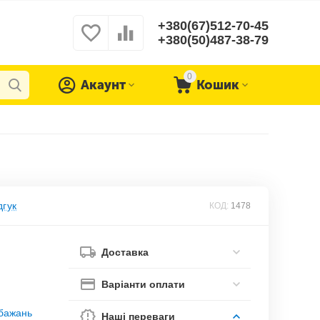
+380(67)512-70-45
+380(50)487-38-79
0
Акаунт
Кошик
дгук
КОД:
1478
Доставка
Варіанти оплати
обажань
Наші переваги