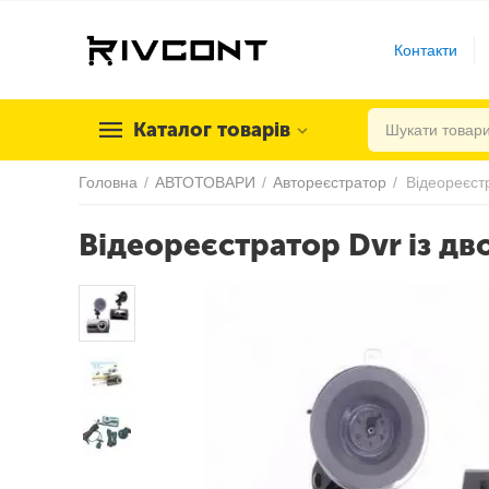
Контакти
Каталог товарів
Головна
/
АВТОТОВАРИ
/
Автореєстратор
/
Відеореєст
Відеореєстратор Dvr із д