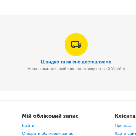
Характеристики:
Вбудоване діодне підсвічування
4-дюймовий Lcd монітор
підтримка micro SD ємністю до 32 Гб.
Швидко та якісно доставляємо
4х кратний зум
Наша компанія здійснює доставку по всій Україні
Комплектація:
Зарядка через прикурювач
Камера заднього виду
Зручне кріплення
Відеореєстратор
Мій обліковий запис
Клієнт
Ввійти
Про нас
Створити обліковий запис
Карта сай