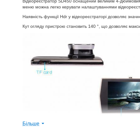
Відеореєстратор SD450 оснащений великим 4-дюймовим д
меню можна легко керувати налаштуваннями відеореєст
Наявність функції Hdr у відеореєстраторі дозволяє знач
Кут огляду пристрою становить 140 °, що дозволяє мак
Більше