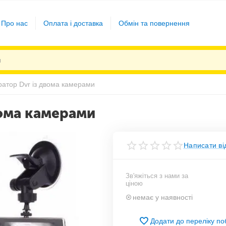
Про нас
Оплата і доставка
Обмін та повернення
ратор Dvr із двома камерами
вома камерами
Написати ві
Зв'яжіться з нами за
ціною
немає у наявності
Додати до переліку п