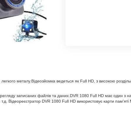
 легкого металу.Відеозйомка ведеться як Full HD, з високою розділь
егляду записаних файлів та даних.DVR 1080 Full HD має один з на
 і т.д. Відеореєстратор DVR 1080 Full HD використовує карти пам'ят