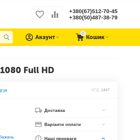
+380(67)512-70-45
+380(50)487-38-79
0
Акаунт
Кошик
1080 Full HD
дгук
КОД:
1447
Доставка
Варіанти оплати
обажань
Наші переваги