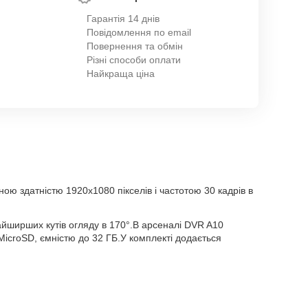
Гарантія 14 днів
Повідомлення по email
Повернення та обмін
Різні способи оплати
Найкраща ціна
ною здатністю 1920х1080 пікселів і частотою 30 кадрів в
йширших кутів огляду в 170°.В арсеналі DVR A10
і MicroSD, ємністю до 32 ГБ.У комплекті додається