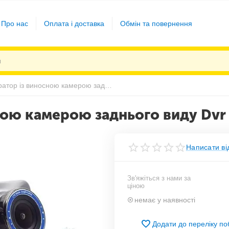
Про нас
Оплата і доставка
Обмін та повернення
Відеореєстратор із виносною камерою заднього виду Dvr 1080 Full HD
ною камерою заднього виду Dvr 
Написати ві
Зв'яжіться з нами за
ціною
немає у наявності
Додати до переліку п