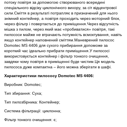
потоку повітря за допомогою створюваного всередині
спеціального відсіку циклонічного вихору, за сіт відцентрової
сили.Сміття в результаті потрапляє в призначений для нього
знімний контейнер, а повітря проходить через моторний блок,
через фільтр і повертається до приміщення.Через відсутність
мішка з пилом, через який має «пробиватися» повітря, такі
пилососи майже не втрачають потужність всмоктування, навіть
якщо контейнер наповнений сміттям.Маневрений пилосос
Domotec MS 4406 для сухого прибирання допоможе за
короткий час ідеально прибрати приміщення.У пилососі
використовується контейнер і фільтр тонкого очищення,
завдяки чому повітря в приміщенні буде чистим.Ця модель
пилососа дуже компактна – його можна зберігати в шафі.
Характеристики пилососу Domotec MS 4406:
Виробник: Domotec;
Тип збирання: Суха;
Тип пилозбірника: Контейнер;
Система фільтрації: циклонна;
Фільтр тонкого очищення: є;