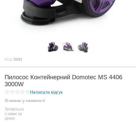
КОД:
5093
Пилосос Контейнерний Domotec MS 4406
3000W
Написати відгук
немає у наявності
Зв'яжіться
з нами за
ціною