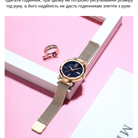
одягати годинник, при цьому не потрібно регулювання розміру
під руку, а його надійність не дасть годинникам злетіти з руки.