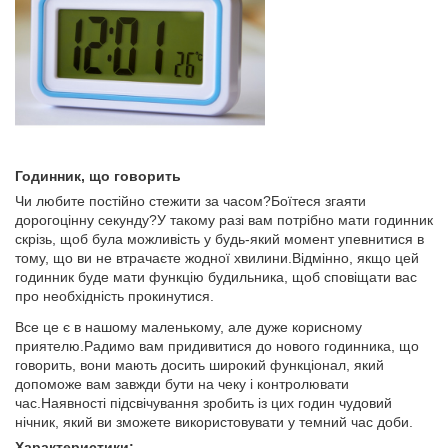
Годинник, що говорить
Чи любите постійно стежити за часом?Боїтеся згаяти
дорогоцінну секунду?У такому разі вам потрібно мати годинник
скрізь, щоб була можливість у будь-який момент упевнитися в
тому, що ви не втрачаєте жодної хвилини.Відмінно, якщо цей
годинник буде мати функцію будильника, щоб сповіщати вас
про необхідність прокинутися.
Все це є в нашому маленькому, але дуже корисному
приятелю.Радимо вам придивитися до нового годинника, що
говорить, вони мають досить широкий функціонал, який
допоможе вам завжди бути на чеку і контролювати
час.Наявності підсвічування зробить із цих годин чудовий
нічник, який ви зможете використовувати у темний час доби.
Характеристики: