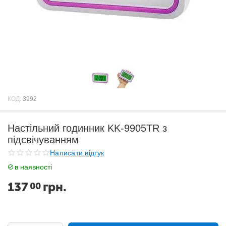
КОД:
3992
Настільний годинник KK-9905TR з
підсвічуванням
Написати відгук
в наявності
137
грн.
00