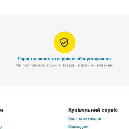
Гарантія якості та сервісне обслуговування
Ми пропонуємо тільки ті товари, в яких ми впевнені
ну пору доби
правильно зорієнтуватися в часі, а наполегливий дзві
не дасть Вам спізнитися на важливу зустріч.
ам
Купівельний сервіс
Ваші замовлення
ту
Відкладені