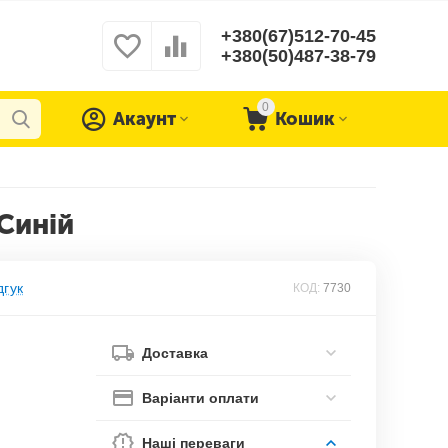
+380(67)512-70-45
+380(50)487-38-79
0
Акаунт
Кошик
Синій
дгук
КОД:
7730
Доставка
Варіанти оплати
Наші переваги