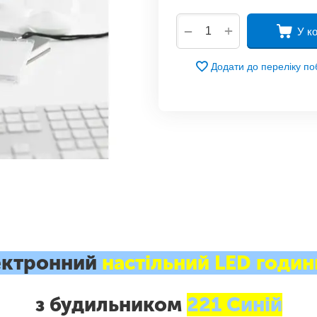
+
−
У к
Додати до переліку п
ектронний
настільний LED годи
з будильником
221 Синій