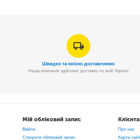
Швидко та якісно доставляємо
Наша компанія здійснює доставку по всій Україні
Світлодіодне підсвічування дозволить Вам навіть
у тем
Мій обліковий запис
Клієнт
Ввійти
Про нас
Створити обліковий запис
Карта сай