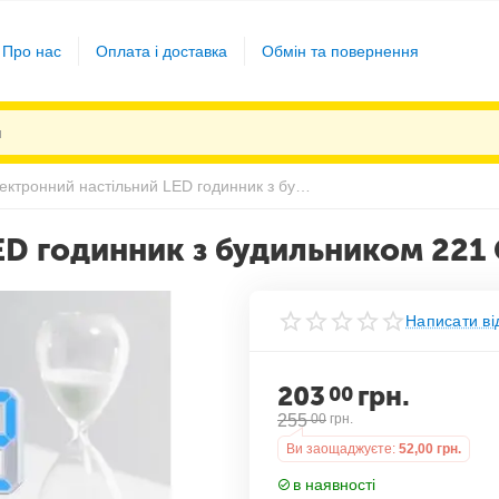
Про нас
Оплата і доставка
Обмін та повернення
Електронний настільний LED годинник з будильником 221 Синій
ED годинник з будильником 221 
Написати ві
203
грн.
00
255
00
грн.
Ви заощаджуєте:
52,00
грн.
в наявності