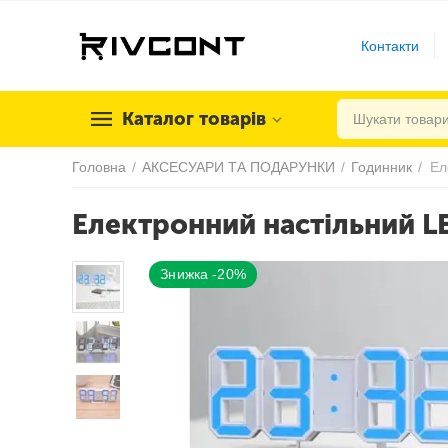
Контакти
Каталог товарів
Головна
/
АКСЕСУАРИ ТА ПОДАРУНКИ
/
Годинник
/
Електронний настільний L
Знижка -20%