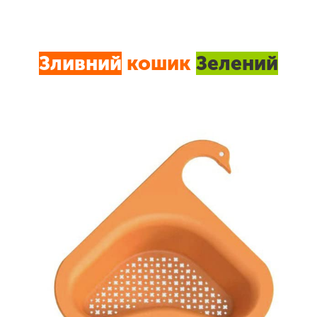
Зливний
кошик
Зелений