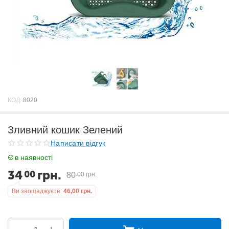
КОД:
8020
Зливний кошик Зелений
Написати відгук
в наявності
34
грн.
00
80
00
грн.
Ви заощаджуєте:
46,00
грн.