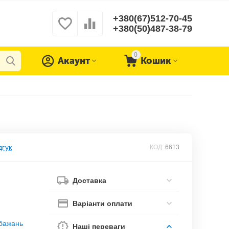
+380(67)512-70-45
+380(50)487-38-79
0
Акаунт
Кошик
дгук
КОД:
6613
Доставка
Варіанти оплати
обажань
Наші переваги