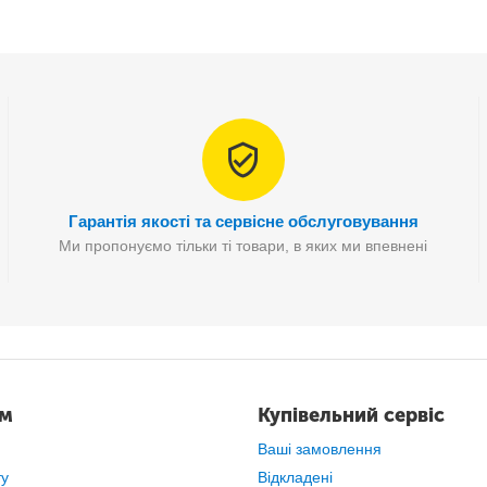
um Cleaner SV07.Показник рівня шуму — менше 75 дБ.
Пилосос Vacuum Cleaner SV07
Гарантія якості та сервісне обслуговування
Ми пропонуємо тільки ті товари, в яких ми впевнені
ам
Купівельний сервіс
Ваші замовлення
ту
Відкладені