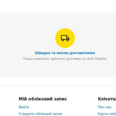
Також, вас здивує, наскільки тихо працює пилосос Vacu
Без передоплати
Швидко та якісно доставляємо
Наша компанія здійснює доставку по всій Україні
Оформити замовлення на сайті або по телефону
Мій обліковий запис
Клієнт
Ввійти
Про нас
Створити обліковий запис
Карта сай