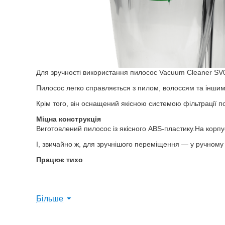
Для зручності використання пилосос Vacuum Cleaner SV07
Пилосос легко справляється з пилом, волоссям та інши
Крім того, він оснащений якісною системою фільтрації по
Міцна конструкція
Виготовлений пилосос із якісного ABS-пластику.На корп
І, звичайно ж, для зручнішого переміщення — у ручному
Працює тихо
Більше