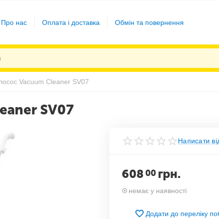
Про нас
Оплата і доставка
Обмін та повернення
лосос Vacuum Cleaner SV07
eaner SV07
Написати ві
608
грн.
00
немає у наявності
Додати до переліку п