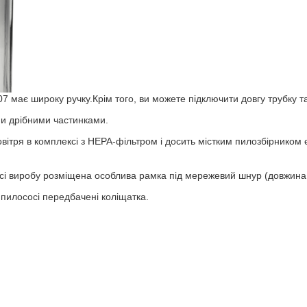
 має широку ручку.Крім того, ви можете підключити довгу трубку та
ми дрібними частинками.
вітря в комплексі з HEPA-фільтром і досить містким пилозбірником є
усі виробу розміщена особлива рамка під мережевий шнур (довжина
 пилососі передбачені коліщатка.