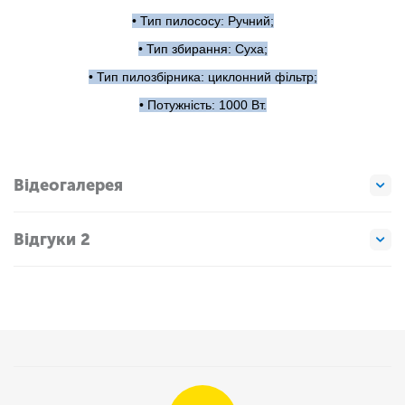
• Тип пилососу: Ручний;
• Тип збирання: Суха;
• Тип пилозбірника: циклонний фільтр;
• Потужність: 1000 Вт.
Відеогалерея
Відгуки 2