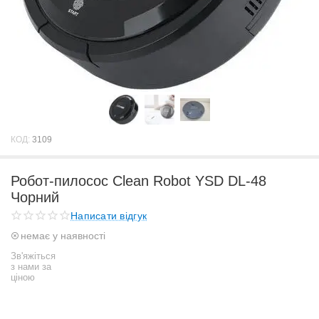
КОД:
3109
Робот-пилосос Clean Robot YSD DL-48
Чорний
Написати відгук
немає у наявності
Зв'яжіться
з нами за
ціною