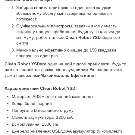
Забирає велику територію за один цикл завдяки
збільшеному обсягу сміттєзбірника на однаковій
потужності;
Є універсальним пристроєм, завдяки якому участь
людини у процесі прибирання будинку зводиться до
мінімуму: робот-пилосос
Clean Robot YSD
збере все
сміття
Максимально ефективно очищає до 150 квадратів
поверхні за один раз.
Clean Robot YSD
все одно на якій підлозі працювати, будь то
ламінат, паркетна дошка, лінолеум, килим.Він впорається з
усіма поверхнями
Максимально Ефективно!
Характеристики Clean Robot YSD:
Матеріал: ABS + електронний компонент
Колір: білий, чорний
Напруга: 5 В постійного струму
Ємність акумулятора: 1200 мАг
Всмоктування: 1500 Па
Джерело живлення: USB/1xAA акумулятор (у комплекті)