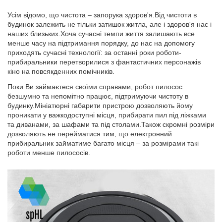
Усім відомо, що чистота – запорука здоров'я.Від чистоти в
будинок залежить не тільки затишок житла, але і здоров'я нас і
наших близьких.Хоча сучасні темпи життя залишають все
менше часу на підтримання порядку, до нас на допомогу
приходять сучасні технології: за останні роки роботи-
прибиральники перетворилися з фантастичних персонажів
кіно на повсякденних помічників.
Поки Ви займаєтеся своїми справами, робот пилосос
безшумно та непомітно працює, підтримуючи чистоту в
будинку.Мініатюрні габарити пристрою дозволяють йому
проникати у важкодоступні місця, прибирати пил під ліжками
та диванами, за шафами та під столами.Також скромні розміри
дозволяють не перейматися тим, що електронний
прибиральник займатиме багато місця – за розмірами такі
роботи менше пилососів.