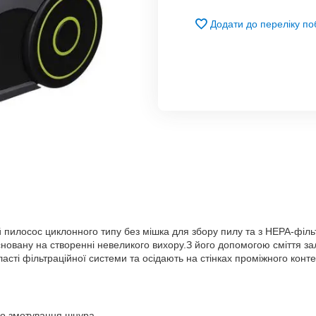
Додати до переліку п
 пилосос циклонного типу без мішка для збору пилу та з НЕРА-філь
асновану на створенні невеликого вихору.З його допомогою сміття з
ласті фільтраційної системи та осідають на стінках проміжного конт
ого змотування шнура