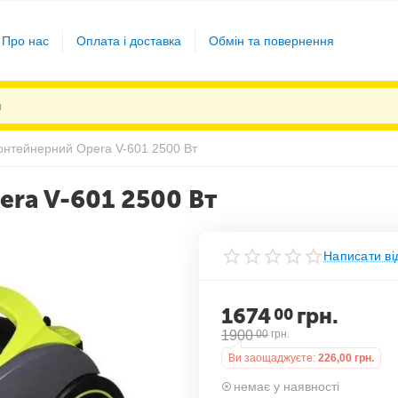
Про нас
Оплата і доставка
Обмін та повернення
онтейнерний Opera V-601 2500 Вт
ra V-601 2500 Вт
Написати ві
1674
грн.
00
1900
00
грн.
Ви заощаджуєте:
226,00
грн.
немає у наявності