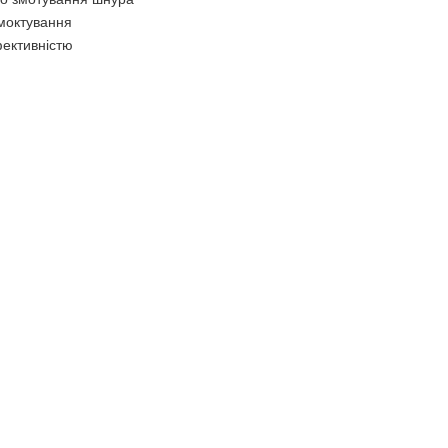
моктування
ективністю