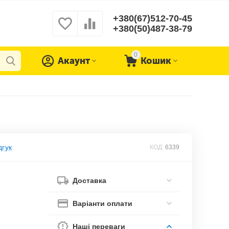
+380(67)512-70-45
+380(50)487-38-79
0
Акаунт
Кошик
дгук
КОД:
6339
Доставка
Варіанти оплати
Наші переваги