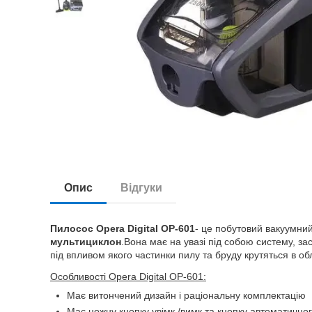
Опис
Відгуки
Пилосос Opera Digital ОР-601
- це побутовий вакуумний
мультициклон
.Вона має на увазі під собою систему, з
під впливом якого частинки пилу та бруду крутяться в об
Особливості Opera Digital ОР-601:
Має витончений дизайн і раціональну комплектацію
Має ножну кнопку увімк./вимк.та кнопку автоматичн