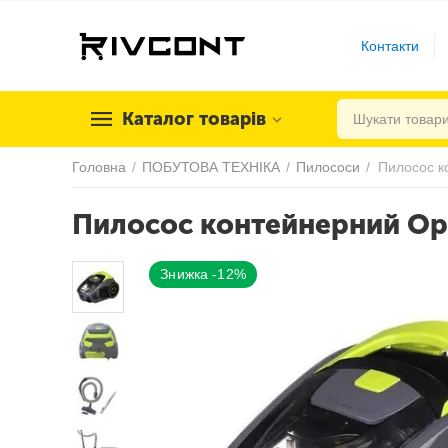
Контакти
Каталог товарів
Головна
/
ПОБУТОВА ТЕХНІКА
/
Пилососи
/
Пилосос к
Пилосос контейнерний Ope
Знижка -12%