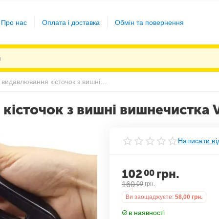
Про нас
Оплата і доставка
Обмін та повернення
Прилад для видавлювання кісточок з вишні вишнечистка Veleka
кісточок з вишні вишнечистка 
Написати ві
102
грн.
00
160
00
грн.
Ви заощаджуєте:
58,00
грн.
в наявності