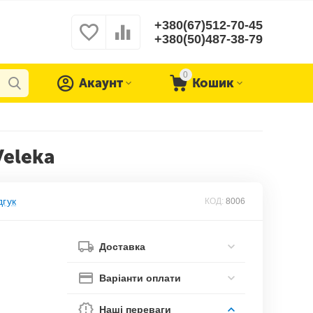
+380(67)512-70-45
+380(50)487-38-79
0
Акаунт
Кошик
Veleka
дгук
КОД:
8006
Доставка
Варіанти оплати
Наші переваги