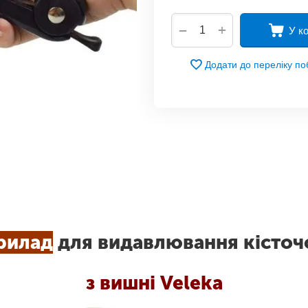
+
−
У к
Додати до переліку п
рилад
для видавлювання кісточ
з вишні Veleka