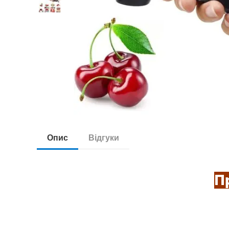
Опис
Відгуки
П