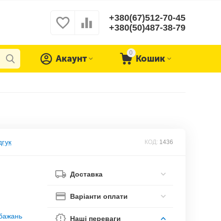
+380(67)512-70-45
+380(50)487-38-79
0
Акаунт
Кошик
дгук
КОД:
1436
Доставка
Варіанти оплати
обажань
Наші переваги