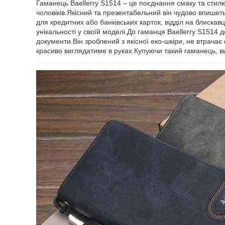
Гаманець Baellerry S1514 – це поєднання смаку та стил
чоловіків.Якісний та презентабельний він чудово впишет
для кредитних або банківських карток, відділ на блиска
унікальності у своїй моделі.До гаманця Baellerry S1514 
документи.Він зроблений з якісної еко-шкіри, не втрачає
красиво виглядатиме в руках.Купуючи такий гаманець, ви