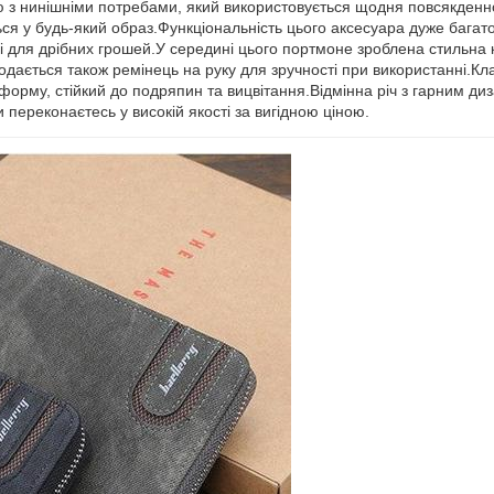
ю з нинішніми потребами, який використовується щодня повсякденно
ься у будь-який образ.Функціональність цього аксесуара дуже багато
вці для дрібних грошей.У середині цього портмоне зроблена стильна
додається також ремінець на руку для зручності при використанні.Кл
 форму, стійкий до подряпин та вицвітання.Відмінна річ з гарним диз
 переконаєтесь у високій якості за вигідною ціною.