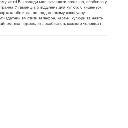
му житті.Він завжди має виглядати розкішно, особливо у
гранна.У гаманці є 5 відділень для купюр, 8 кишеньок
 картата обшивка, що надає такому аксесуару
атч здатний вмістити телефон, картки, купюри та навіть
айном, яка підкреслить особистість кожного чоловіка і