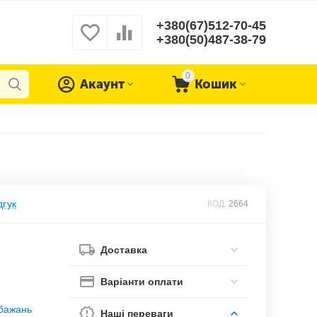
+380(67)512-70-45
+380(50)487-38-79
0
Акаунт
Кошик
дгук
КОД:
2664
Доставка
Варіанти оплати
обажань
Наші переваги