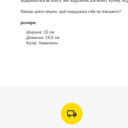
Відкривається як книга, має відділення для монет, купюр, ві
Навіщо довго чекати, щоб порадувати себе чи близького?
розміри:
Ширина
: 10 см
Довжина
: 19,5 см
Колір: Хамелеон