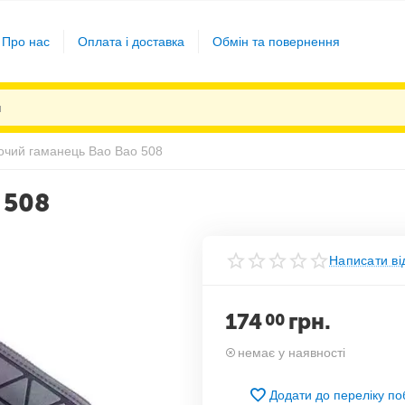
Про нас
Оплата і доставка
Обмін та повернення
очий гаманець Bao Bao 508
 508
Написати ві
174
грн.
00
немає у наявності
Додати до переліку п