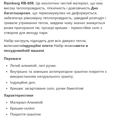
Rainberg RB-608
, Це екологічно чистий матеріал, що має
високу теплопровідність, гігієнічність і довговічність.
Дно
багатошарове
, що термоакумулює не деформується,
забезпечує рівномірну теплопровідність, швидкий розподіл і
тривале утримання тепла, завдяки чому значно знижується
ризик пригорання їжі, прозорі кришки - термостійке скло з
отвором для виходу пари.
Набір каструль підходить для всіх джерел тепла,
включаючи
індукційні плити
.Набір можна
мити в
посудомийній машині
.
Переваги
Литий алюміній, литі ручки;
Внутрішнє та зовнішнє антипригарне гранітне покриття з
використанням натурального граніту;
Індукційне дно;
Кришки: загартоване скло, ручки бакелітові
Характеристики
Матеріал-Алюміній
Кришки-скляні
Покриття-гранітне