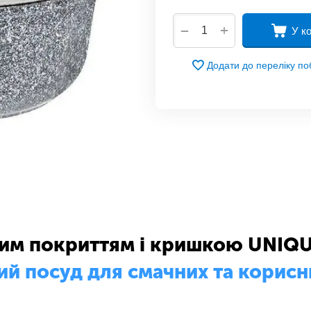
+
−
У к
Додати до переліку п
ним покриттям і кришкою UNIQU
ий посуд для смачних та корисн