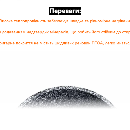
Переваги:
 Висока теплопровідність забезпечує швидке та рівномірне нагріванн
з додаванням надтвердих мінералів, що робить його стійким до сти
пригарне покриття не містить шкідливих речовин PFOA, легко миється