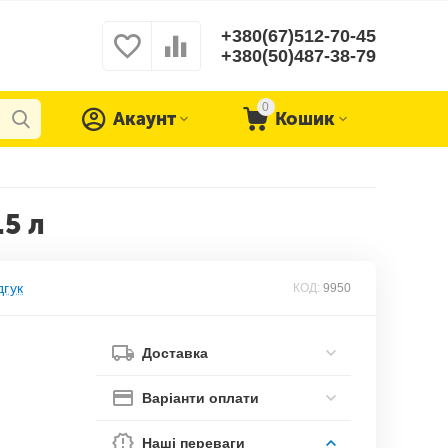
+380(67)512-70-45
+380(50)487-38-79
0
Акаунт
Кошик
.5 л
дгук
КОД:
9950
Доставка
Варіанти оплати
Наші переваги