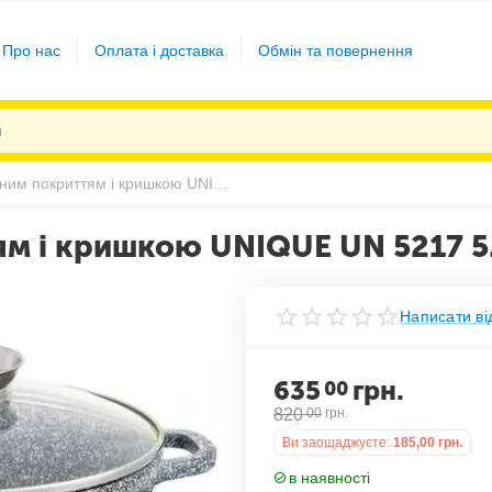
Про нас
Оплата і доставка
Обмін та повернення
Казан з гранітним покриттям і кришкою UNIQUE UN 5217 5.5 л
ям і кришкою UNIQUE UN 5217 5
Написати ві
635
грн.
00
820
00
грн.
Ви заощаджуєте:
185,00
грн.
в наявності