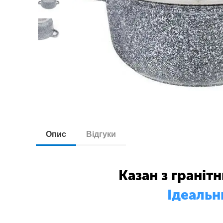
Опис
Відгуки
Казан з граніт
Ідеальн