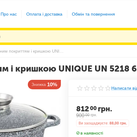
Про нас
Оплата і доставка
Обмін та повернення
Казан з гранітним покриттям і кришкою UNIQUE UN 5218 6.1 л
ям і кришкою UNIQUE UN 5218 6
10%
Знижка
Написати ві
812
грн.
00
900
00
грн.
Ви заощаджуєте:
88,00
грн.
в наявності