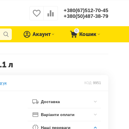
+380(67)512-70-45
+380(50)487-38-79
0
Акаунт
Кошик
.1 л
дгук
КОД:
9951
Доставка
Варіанти оплати
Наші переваги