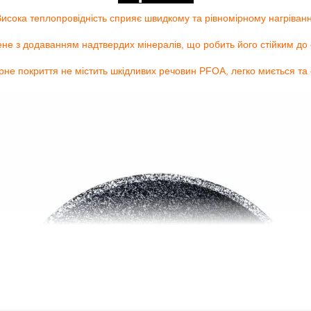
Висока теплопровідність сприяє швидкому та рівномірному нагріван
не з додаванням надтвердих мінералів, що робить його стійким до
рне покриття не містить шкідливих речовин PFOA, легко миється та