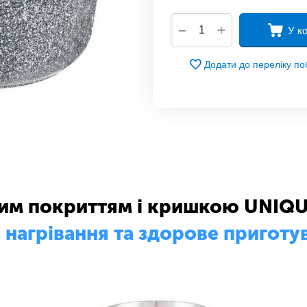
+
−
У к
Додати до переліку п
ним покриттям і кришкою UNIQU
 нагрівання та здорове приготу