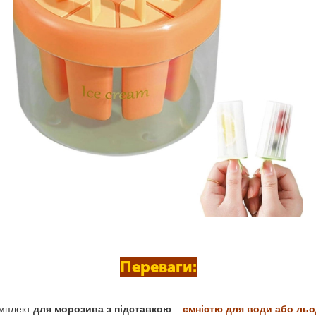
Переваги:
мплект
для морозива з підставкою
–
ємністю для води або льо