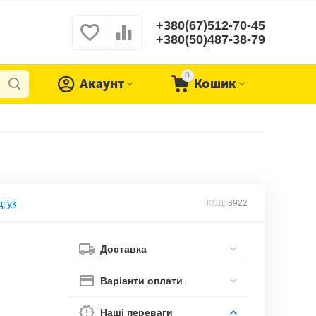
+380(67)512-70-45
+380(50)487-38-79
0
Акаунт
Кошик
дгук
КОД:
8922
Доставка
Варіанти оплати
Наші переваги