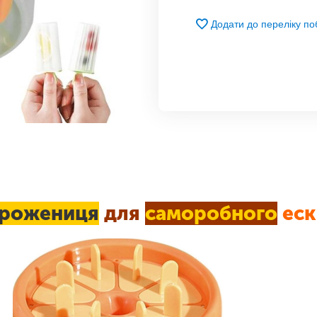
Додати до переліку п
рожениця
для
саморобного
еск