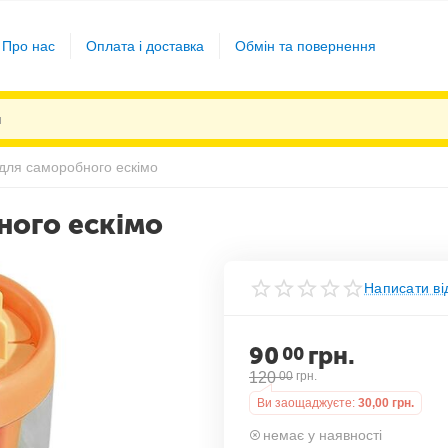
Про нас
Оплата і доставка
Обмін та повернення
ля саморобного ескімо
ого ескімо
Написати ві
90
грн.
00
120
00
грн.
Ви заощаджуєте:
30,00
грн.
немає у наявності