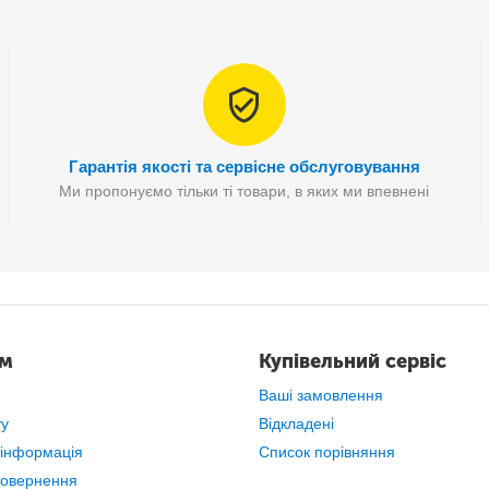
екті 8 форм,
розрахованих на стандартну порцію морозива
–
20
Гарантія якості та сервісне обслуговування
Ми пропонуємо тільки ті товари, в яких ми впевнені
ам
Купівельний сервіс
Ваші замовлення
ту
Відкладені
 інформація
Список порівняння
повернення