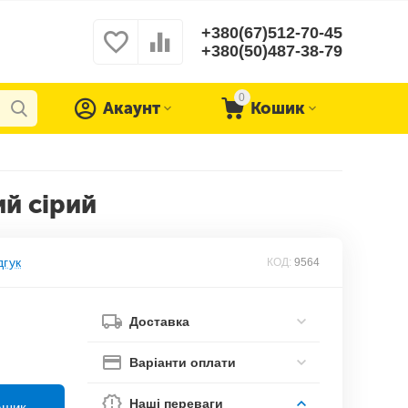
+380(67)512-70-45
+380(50)487-38-79
0
Акаунт
Кошик
й сірий
дгук
КОД:
9564
Доставка
Варіанти оплати
Наші переваги
ошик