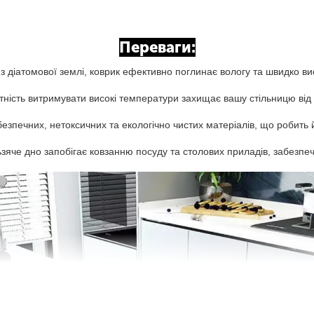
Переваги:
 діатомової землі, коврик ефективно поглинає вологу та швидко виси
ність витримувати високі температури захищає вашу стільницю від 
езпечних, нетоксичних та екологічно чистих матеріалів, що робить 
яче дно запобігає ковзанню посуду та столових приладів, забезпеч