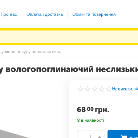
Про нас
Оплата і доставка
Обмін та повернення
Коврик для сушіння посуду вологопоглинаючий неслизький сірий
у вологопоглинаючий неслизьки
Написати ві
68
грн.
00
в наявності
+
−
У к