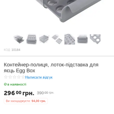
КОД:
10184
Контейнер-полиця, лоток-підставка для
яєць Egg Box
Написати відгук
в наявності
296
грн.
00
390
00
грн.
Ви заощаджуєте:
94,00
грн.