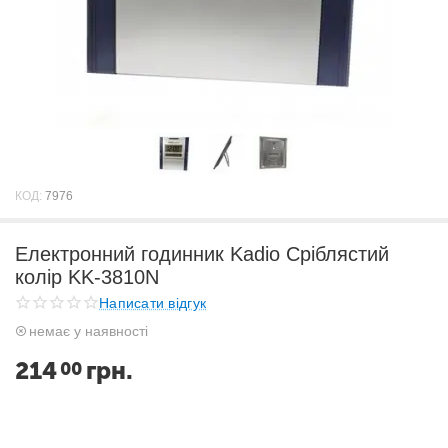
КОД:
7976
Електронний годинник Kadio Сріблястий
колір KK-3810N
Написати відгук
немає у наявності
214
грн.
00