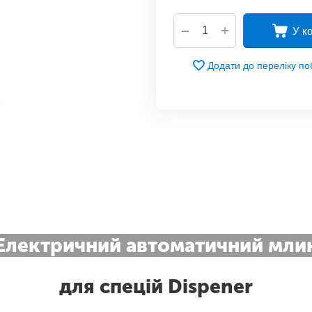
+
−
У к
Додати до переліку п
Електричний автоматичний мли
для спецій Dispener