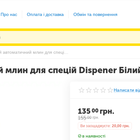
Про нас
Оплата і доставка
Обмін та повернення
Електричний автоматичний млин для спецій Dispener Білий
 млин для спецій Dispener Біли
Написати ві
135
грн.
00
155
00
грн.
Ви заощаджуєте:
20,00
грн.
в наявності