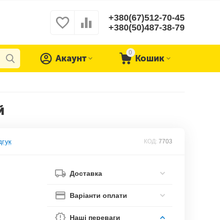
+380(67)512-70-45
+380(50)487-38-79
0
Акаунт
Кошик
й
дгук
КОД:
7703
Доставка
Варіанти оплати
Наші переваги