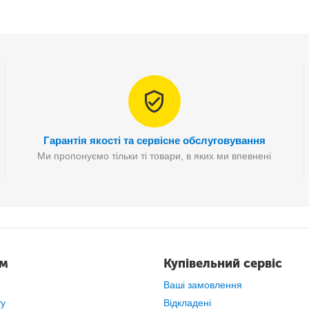
Гарантія якості та сервісне обслуговування
Ми пропонуємо тільки ті товари, в яких ми впевнені
пка
з одним дотиком
, просто натисніть
на верхню кнопку
, вона ав
ам
Купівельний сервіс
Ваші замовлення
ту
Відкладені