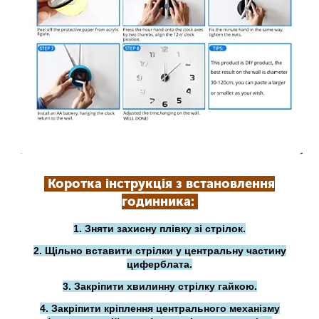
Коротка інструкція з встановлення
годинника:
1. Зняти захисну плівку зі стрілок.
2. Щільно вставити стрілки у центральну частину
циферблата.
3. Закріпити хвилинну стрілку гайкою.
4. Закріпити кріплення центрального механізму