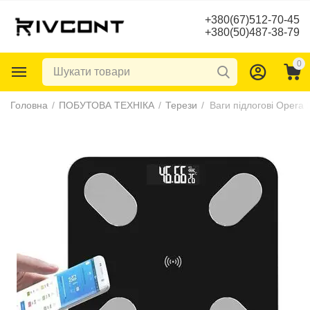
+380(67)512-70-45
+380(50)487-38-79
0
Головна
/
ПОБУТОВА ТЕХНІКА
/
Терези
/
Ваги підлогові Opera 