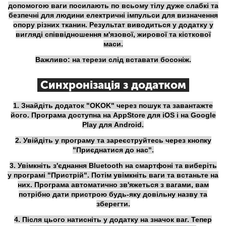
допомогою ваги посилають по всьому тілу дуже слабкі та
безпечні для людини електричні імпульси для визначення
опору різних тканин. Результат виводиться у додатку у
вигляді співвідношення м'язової, жирової та кісткової
маси.
Важливо: на терези слід вставати босоніж.
Синхронізація з додатком
1. Знайдіть додаток "OKOK" через пошук та завантажте
його. Програма доступна на AppStore для iOS і на Google
Play для Android.
2. Увійдіть у програму та зареєструйтесь через кнопку
"Приєднатися до нас".
3. Увімкніть з'єднання Bluetooth на смартфоні та виберіть
у програмі "Пристрій". Потім увімкніть ваги та встаньте на
них. Програма автоматично зв'яжеться з вагами, вам
потрібно дати пристрою будь-яку довільну назву та
зберегти.
4. Після цього натисніть у додатку на значок ваг. Тепер