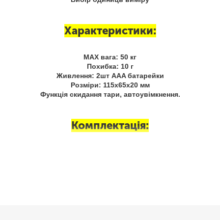
Характеристики:
MAX вага: 50 кг
Похибка: 10 г
Живлення: 2шт AAA батарейки
Розміри: 115х65х20 мм
Функція скидання тари, автоувімкнення.
Комплектація:
Терези,
2шт AAA батарейки