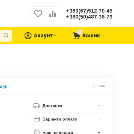
+380(67)512-70-45
+380(50)487-38-79
0
Акаунт
Кошик
дгук
КОД:
8044
Доставка
Варіанти оплати
Наші переваги