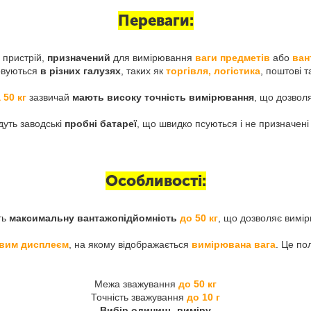
Переваги:
 пристрій,
призначений
для вимірювання
ваги предметів
або
ван
овуються
в різних галузях
, таких як
торгівля, логістика
, поштові та
 50 кг
зазвичай
мають високу точність вимірювання
, що дозвол
уть заводські
пробні батареї
, що швидко псуються і не призначені
Особливості:
ть
максимальну вантажопідйомність
до 50 кг
, що дозволяє вимір
вим дисплеєм
, на якому відображається
вимірювана вага
. Це по
Межа зважування
до 50 кг
Точність зважування
до 10 г
Вибір одиниць виміру