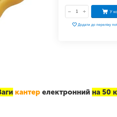
+
−
У к
Додати до переліку п
Ваги
кантер
електронний
на 50 к