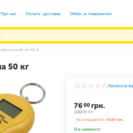
Про нас
Оплата і доставка
Обмін та повернення
електронний на 50 кг
а 50 кг
Написати ві
76
грн.
00
130
00
грн.
Ви заощаджуєте:
54,00
грн.
в наявності