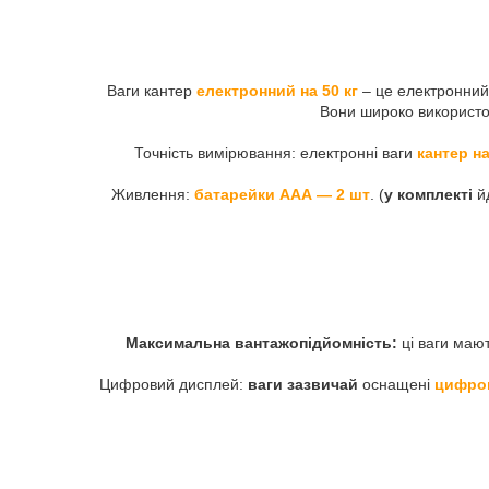
Ваги кантер
електронний на 50 кг
– це електронний
Вони широко використ
Точність вимірювання: електронні ваги
кантер на
Живлення:
батарейки ААА ― 2 шт
. (
у комплекті
йд
Максимальна вантажопідйомність:
ці ваги маю
Цифровий дисплей:
ваги зазвичай
оснащені
цифро