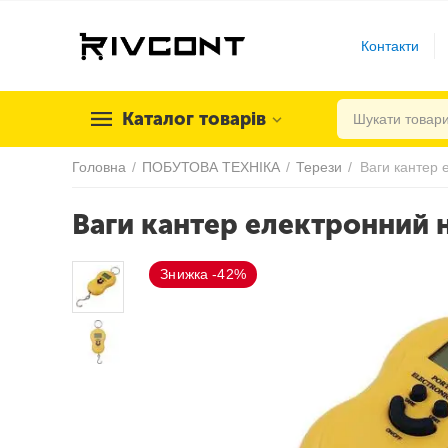
Контакти
Каталог товарів
Головна
/
ПОБУТОВА ТЕХНІКА
/
Терези
/
Ваги кантер 
Ваги кантер електронний н
Знижка -42%