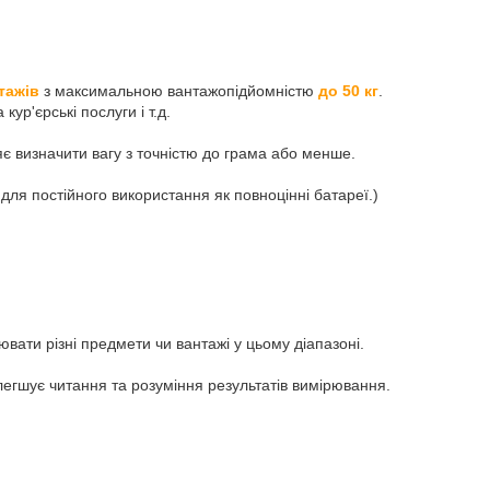
тажів
з максимальною вантажопідйомністю
до 50 кг
.
 кур'єрські послуги і т.д.
яє визначити вагу з точністю до грама або менше.
 для постійного використання як повноцінні батареї.)
ювати різні предмети чи вантажі у цьому діапазоні.
легшує читання та розуміння результатів вимірювання.