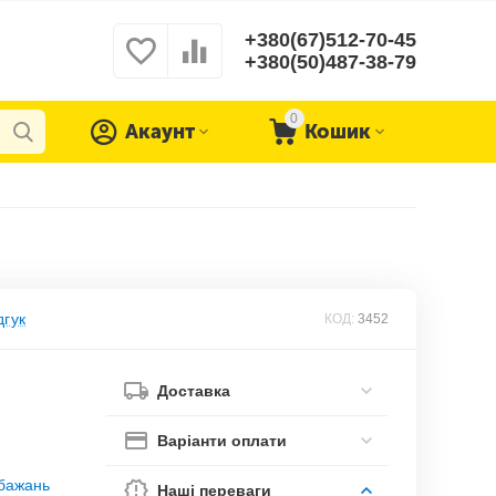
+380(67)512-70-45
+380(50)487-38-79
0
Акаунт
Кошик
дгук
КОД:
3452
Доставка
Варіанти оплати
обажань
Наші переваги