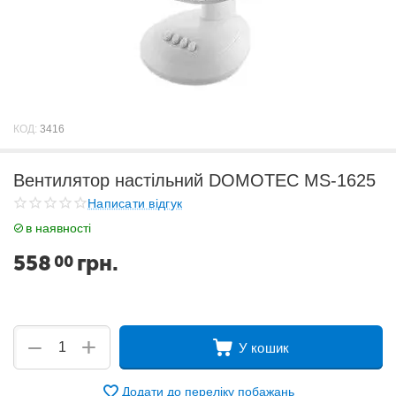
КОД:
3416
Вентилятор настільний DOMOTEC MS-1625
Написати відгук
в наявності
558
грн.
00
+
−
У кошик
Додати до переліку побажань