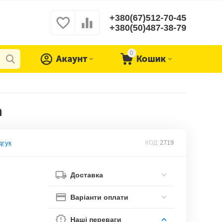
+380(67)512-70-45
+380(50)487-38-79
0
Акаунт
Кошик
h
дгук
КОД:
2719
Доставка
Варіанти оплати
Наші переваги