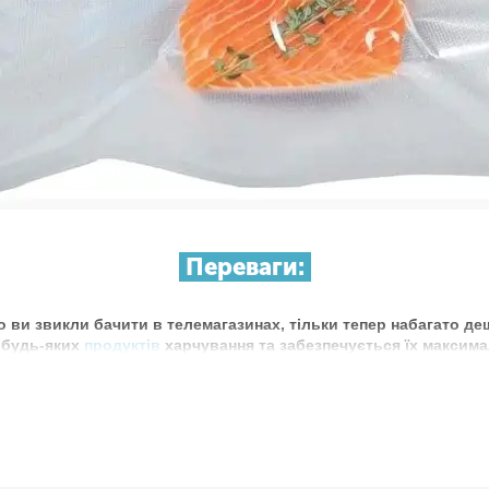
Переваги:
що ви звикли бачити в телемагазинах, тільки тепер набагато д
ь
будь-яких
продуктів
харчування та забезпечується їх максим
льше не
завітрювалися
? Тоді
вакуумний пакувальник
це те, що