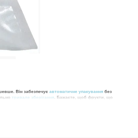
ешевше. Він забезпечує
автоматичне упакування
без
ально
тривале зберігання
. Бажаєте, щоб фрукти, що
 вам потрібно.