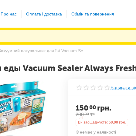
Про нас
Оплата і доставка
Обмін та повернення
Вакуумний пакувальник для їжі Vacuum Sealer Always Fresh
еды Vacuum Sealer Always Fres
Написати ві
150
грн.
00
200
00
грн.
Ви заощаджуєте:
50,00
грн.
немає у наявності