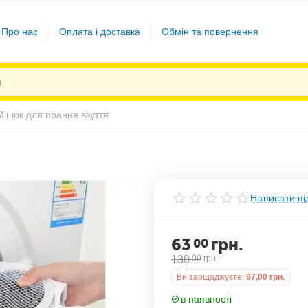
Про нас
Оплата і доставка
Обмін та повернення
Мішок для прання взуття
Написати ві
63
грн.
00
130
00
грн.
Ви заощаджуєте:
67,00
грн.
в наявності