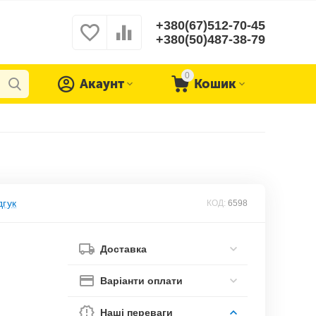
+380(67)512-70-45
+380(50)487-38-79
0
Акаунт
Кошик
дгук
КОД:
6598
Доставка
Варіанти оплати
Наші переваги