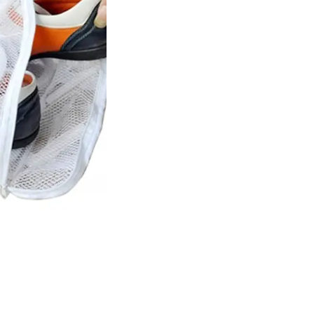
 – скористатися
мішечком для прання взуття
.