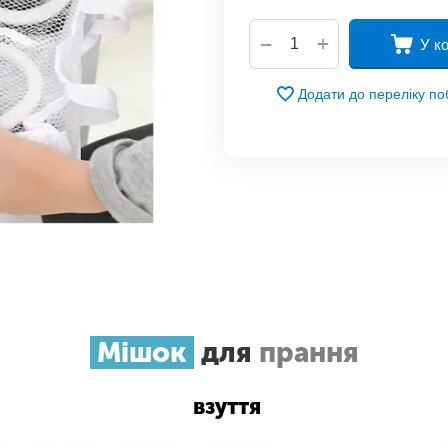
+
−
У к
Додати до переліку п
Мішок
для
прання
взуття