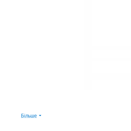
Усім, хто зіткнувся з проблемою
прання взут
Більше