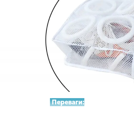
Переваги:
тя
, пропонуємо простий і зручний варіант вирішення цієї проблеми