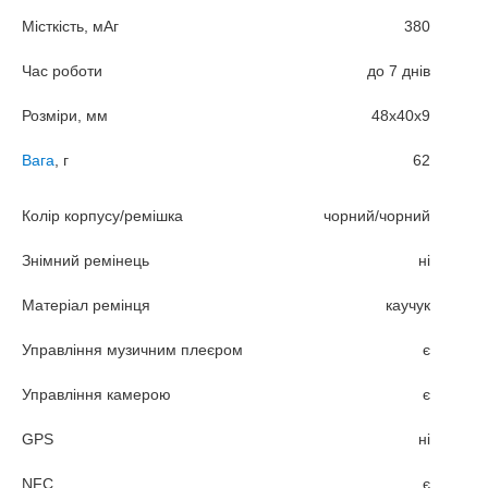
Місткість, мАг
380
Час роботи
до 7 днів
Розміри, мм
48x40x9
Вага
, г
62
Колір корпусу/ремішка
чорний/чорний
Знімний ремінець
ні
Матеріал ремінця
каучук
Управління музичним плеєром
є
Управління камерою
є
GPS
ні
NFC
є