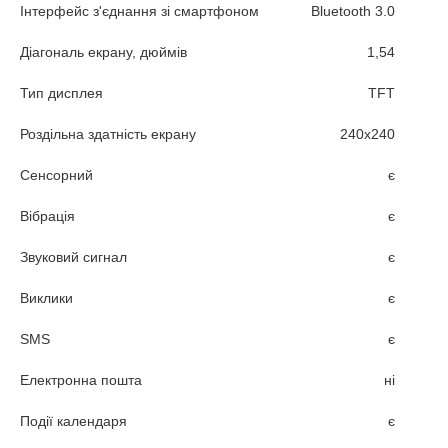
Інтерфейс з'єднання зі смартфоном
Bluetooth 3.0
Діагональ екрану, дюймів
1,54
Тип дисплея
TFT
Роздільна здатність екрану
240х240
Сенсорний
є
Вібрація
є
Звуковий сигнал
є
Виклики
є
SMS
є
Електронна пошта
ні
Події календаря
є