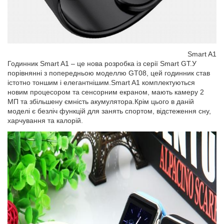
Smart A1
Годинник Smart A1 – це нова розробка із серії Smart GT.У
порівнянні з попередньою моделлю GT08, цей годинник став
істотно тоншим і елегантнішим.Smart A1 комплектуються
новим процесором та сенсорним екраном, мають камеру 2
МП та збільшену ємність акумулятора.Крім цього в даній
моделі є безліч функцій для занять спортом, відстеження сну,
харчування та калорій.