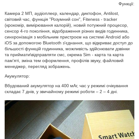
Функції:
Камера 2 МП, аудіоплеєр, календар, диктофон, Antilost,
світовий час, функція "Розумний сон", Fiteness - tracker
(крокомір, вимірювання калорій), новий потужний процесор,
сенсор 4-го покоління, відображення різних видів годинника,
синхронізація з мобільним пристроєм на системі Android або
iOS за допомогою Bluetooth з'єднання, що відкриває доступ до
більшості функцій годинника, можливість здійснювати дзвінки
та приймати\відправляти смс, окрема Sim - карта та карта
пам'яті, зміна тем оформлення, профілів звуку, файловий
менеджер, перегляд зображень.
Акумулятор:
Вбудований акумулятор на 400 мАг, час у режимі очікування
складає 7 днів, у звичайному режимі роботи – 2 – 4 дні.