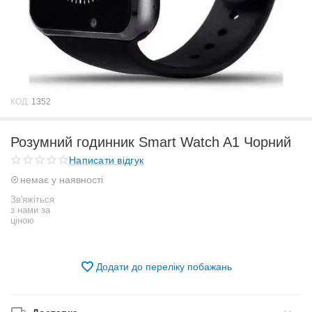
КОД:
1352
Розумний годинник Smart Watch A1 Чорний
Написати відгук
немає у наявності
Зв'яжіться
з нами за
ціною
Додати до переліку побажань