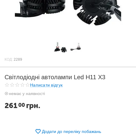
КОД:
2289
Світлодіодні автолампи Led H11 X3
Написати відгук
немає у наявності
261
грн.
00
Додати до переліку побажань