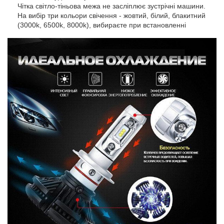
Чітка світло-тіньова межа не засліплює зустрічні машини.
На вибір три кольори свічення - жовтий, білий, блакитний
(3000k, 6500k, 8000k), вибираєте при встановленні