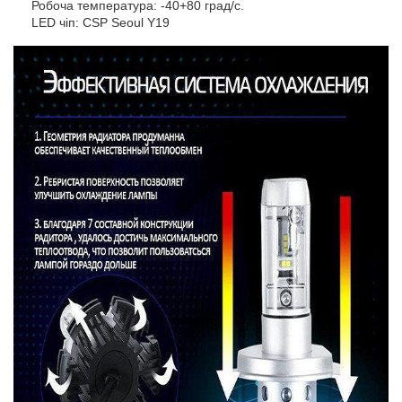
Робоча температура: -40+80 град/с.
LED чіп: CSP Seoul Y19