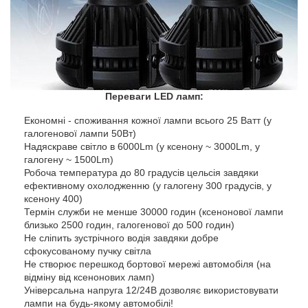
Переваги LED ламп:
Економні - споживання кожної лампи всього 25 Ватт (у
галогенової лампи 50Вт)
Надяскраве світло в 6000Lm (у ксенону ~ 3000Lm, у
галогену ~ 1500Lm)
Робоча температура до 80 градусів цельсія завдяки
ефективному охолодженню (у галогену 300 градусів, у
ксенону 400)
Термін служби не менше 30000 годин (ксенонової лампи
близько 2500 годин, галогенової до 500 годин)
Не сліпить зустрічного водія завдяки добре
сфокусованому пучку світла
Не створює перешкод бортової мережі автомобіля (на
відміну від ксенонових ламп)
Універсальна напруга 12/24В дозволяє використовувати
лампи на будь-якому автомобілі!