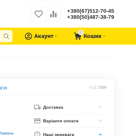
+380(67)512-70-45
+380(50)487-38-79
0
Акаунт
Кошик
дгук
КОД:
3398
Доставка
Варіанти оплати
обажань
Наші переваги