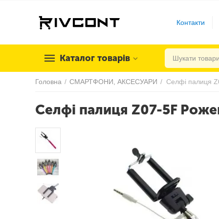
Контакти
Каталог товарів
Головна
/
СМАРТФОНИ, АКСЕСУАРИ
/
Селфі палиця Z
Селфі палиця Z07-5F Роже