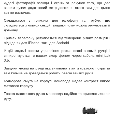
чудові фотографії завжди і скрізь за рахунок того, що дає
вашим рукам додатковий метр довжини, якого вам для цього
так не вистачає.
Складається з тримача для телефону та трубки, що
складається з кількох секцій, завдяки чому можна регулювати її
довжину.
Тримач телефону регулюється під телефони різних розмірів і
підійде як для iPhone, так і для Android.
У цій моделі кнопки управління розташовані в самій ручці, і
синхронізуються з вашим смартфоном через кабель mini-jack
3.5.
Завдяки кнопці на ручці яка виконана з анти ковзного покриття
вам більше не доведеться робити безліч зайвих рухів.
Кольорова смуга на корпусі монопода надає контраст білого
матового корпусу.
Товста пластикова ручка монопода надійно та приємно лягає в
руку.