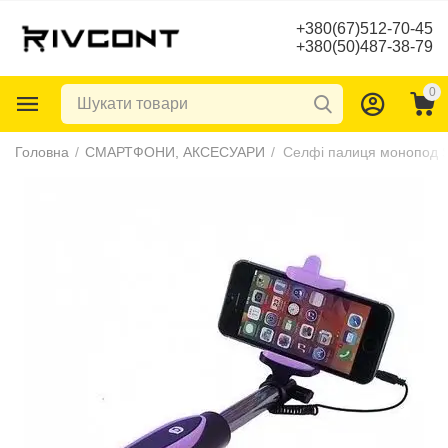
+380(67)512-70-45
+380(50)487-38-79
0
Головна
/
СМАРТФОНИ, АКСЕСУАРИ
/
Селфі палиця монопод 