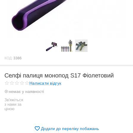
КОД:
3386
Селфі палиця монопод S17 Фіолетовий
Написати відгук
немає у наявності
Зв'яжіться
з нами за
ціною
Додати до переліку побажань