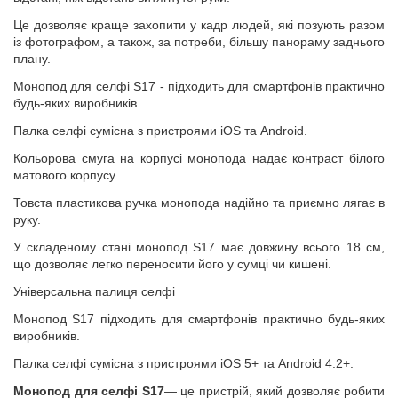
Це дозволяє краще захопити у кадр людей, які позують разом
із фотографом, а також, за потреби, більшу панораму заднього
плану.
Монопод для селфі S17 - підходить для смартфонів практично
будь-яких виробників.
Палка селфі сумісна з пристроями iOS та Android.
Кольорова смуга на корпусі монопода надає контраст білого
матового корпусу.
Товста пластикова ручка монопода надійно та приємно лягає в
руку.
У складеному стані монопод S17 має довжину всього 18 см,
що дозволяє легко переносити його у сумці чи кишені.
Універсальна палиця селфі
Монопод S17 підходить для смартфонів практично будь-яких
виробників.
Палка селфі сумісна з пристроями iOS 5+ та Android 4.2+.
Монопод для селфі S17
— це пристрій, який дозволяє робити