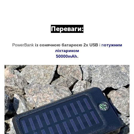
Переваги:
PowerBank
із сонячною батареєю 2x USB
і
п
отужним
ліхтариком
50000mAh.