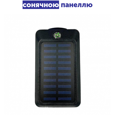
сонячною
панеллю