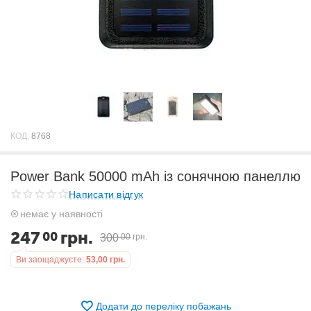
КОД:
8768
Power Bank 50000 mAh із сонячною панеллю
Написати відгук
немає у наявності
247
грн.
00
300
00
грн.
Ви заощаджуєте:
53,00
грн.
Додати до переліку побажань