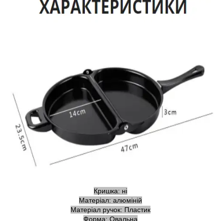
Кришка: ні
Матеріал: алюміній
Матеріал ручок: Пластик
Форма: Овальна