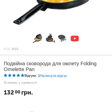
КОД:
3410
Подвійна сковорода для омлету Folding
Omelette Pan
Відгуки: 1
Написати відгук
немає у наявності
132
грн.
00