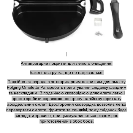
Антипригарне покриття для легкого очищення.
Бакелітова ручка, що не нагрівається.
Подвійна сковорода з антипригарним покриттям для омлету
Folging Omelette Panзробить приготування сніданку швидким
та нескладним. З подвійною сковорідкою дляомлету легко і
просто зробити справжню повітряну італійську фриттату
абоідеальний омлет. Двостороння сковорідка дозволяє легко
перевертати.омлети, фритати та сендвічі, тому сніданок буде
виглядати красиво, при цьомузалишиться рівномірно
приготовлений з обох боків.