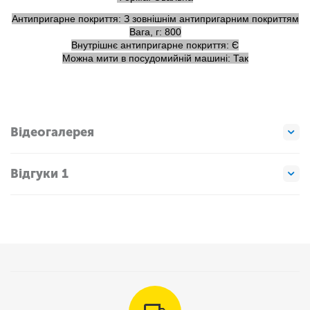
Антипригарне покриття: З зовнішнім антипригарним покриттям
Вага, г: 800
Внутрішнє антипригарне покриття: Є
Можна мити в посудомийній машині: Так
Відеогалерея
Відгуки 1