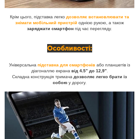
Крім цього, підставка легко
дозволяє встановлювати та
знімати мобільний пристрій
однією рукою, а також
заряджати смартфон
під час перегляду.
Особливості:
Універсальна
підставка для смартфонів
або планшетів із
діагоналлю екрана
від 4.5” до 12,9”
.
Складна конструкція тримача
дозволяє легко брати із
собою
у дорогу.