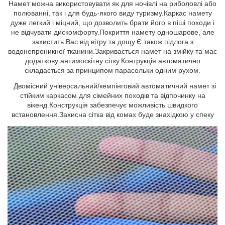
Намет можна використовувати як для ночівлі на риболовлі або
полюванні, так і для будь-якого виду туризму.Каркас намету
дуже легкий і міцний, що дозволить брати його в піші походи і
не відчувати дискомфорту.Покриття намету одношарове, але
захистить Вас від вітру та дощу.Є також підлога з
водонепроникної тканини.Закривається намет на змійку та має
додаткову антимоскітну сітку.Контрукція автоматично
складається за принципом парасольки одним рухом.
Двомісний універсальний/кемпінговий автоматичний намет зі
стійким каркасом для сімейних походів та відпочинку на
вікенд.Конструкція забезпечує можливість швидкого
встановлення.Захисна сітка від комах буде знахідкою у спеку