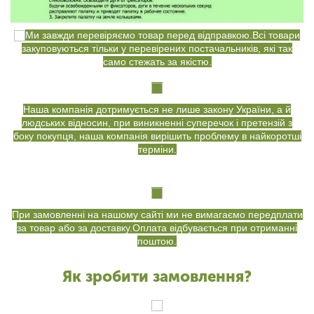
Ми завжди перевіряємо товар перед відправкою.Всі товари
закуповуються тільки у перевірених постачальників, які так
само стежать за якістю.
Наша компанія дотримується не лише закону України, а й
людських відносин, при виникненні суперечок і претензій з
боку покупця, наша компанія вирішить проблему в найкоротші
терміни.
При замовленні на нашому сайті ми не вимагаємо передплати
за товар або за доставку.Оплата відбувається при отриманні
поштою.
Як зробити замовлення?