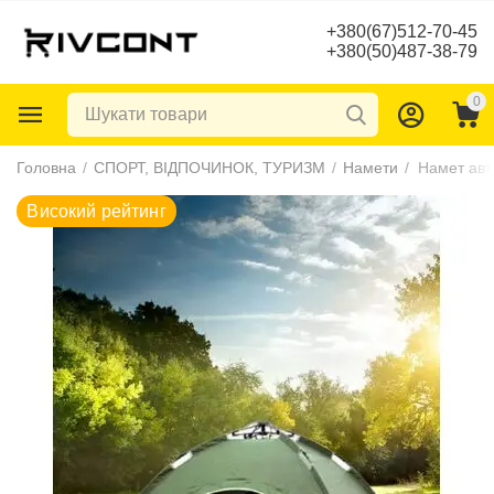
+380(67)512-70-45
+380(50)487-38-79
0
Високий рейтинг
Головна
/
СПОРТ, ВІДПОЧИНОК, ТУРИЗМ
/
Намети
/
Намет авт