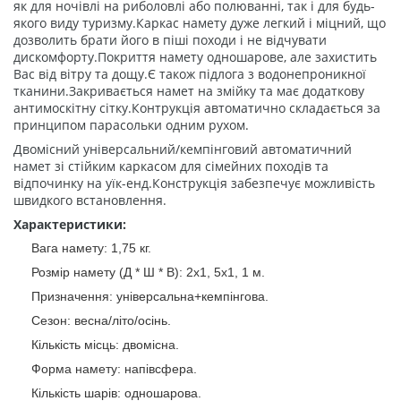
як для ночівлі на риболовлі або полюванні, так і для будь-
якого виду туризму.Каркас намету дуже легкий і міцний, що
дозволить брати його в піші походи і не відчувати
дискомфорту.Покриття намету одношарове, але захистить
Вас від вітру та дощу.Є також підлога з водонепроникної
тканини.Закривається намет на змійку та має додаткову
антимоскітну сітку.Контрукція автоматично складається за
принципом парасольки одним рухом.
Двомісний універсальний/кемпінговий автоматичний
намет зі стійким каркасом для сімейних походів та
відпочинку на уїк-енд.Конструкція забезпечує можливість
швидкого встановлення.
Характеристики:
Вага намету: 1,75 кг.
Розмір намету (Д * Ш * В): 2х1, 5х1, 1 м.
Призначення: універсальна+кемпінгова.
Сезон: весна/літо/осінь.
Кількість місць: двомісна.
Форма намету: напівсфера.
Кількість шарів: одношарова.