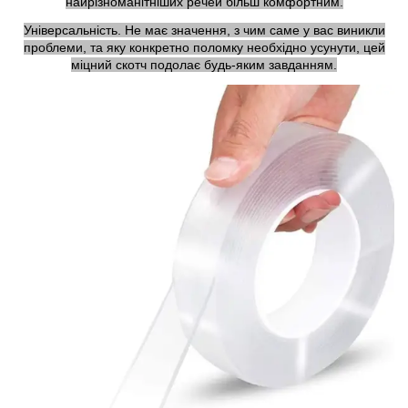
найрізноманітніших речей більш комфортним.
Універсальність. Не має значення, з чим саме у вас виникли
проблеми, та яку конкретно поломку необхідно усунути, цей
міцний скотч подолає будь-яким завданням.