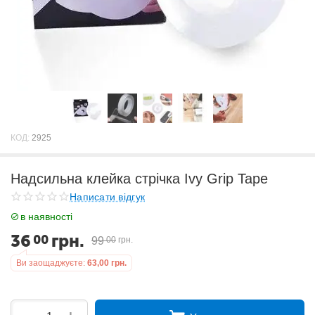
КОД:
2925
Надсильна клейка стрічка Ivy Grip Tape
Написати відгук
в наявності
36
грн.
00
99
00
грн.
Ви заощаджуєте:
63,00
грн.