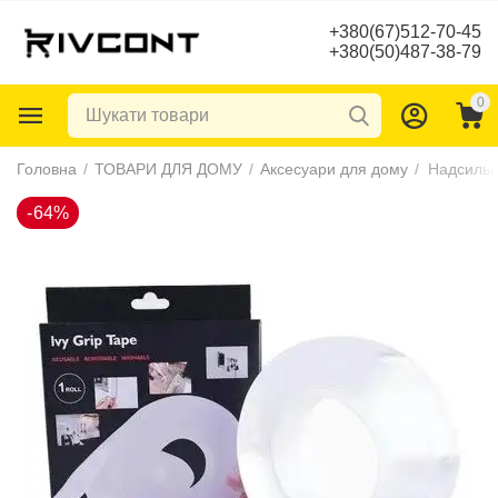
+380(67)512-70-45
+380(50)487-38-79
0
-64%
Головна
/
ТОВАРИ ДЛЯ ДОМУ
/
Аксесуари для дому
/
Надсильна