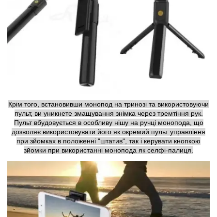
Крім того, встановивши монопод на тринозі та використовуючи
пульт, ви уникнете змащування знімка через тремтіння рук.
Пульт вбудовується в особливу нішу на ручці монопода, що
дозволяє використовувати його як окремий пульт управління
при зйомках в положенні "штатив", так і керувати кнопкою
зйомки при використанні монопода як селфі-палиця.