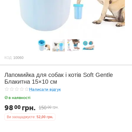
КОД:
10060
Лапомийка для собак і котів Soft Gentle
Блакитна 15×10 см
Написати відгук
в наявності
98
грн.
00
150
00
грн.
Ви заощаджуєте:
52,00
грн.