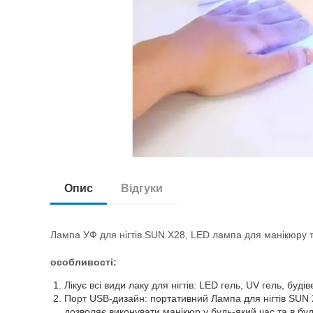
Опис
Відгуки
Лампа УФ для нігтів SUN X28, LED лампа для манікюру 
особливості:
Лікує всі види лаку для нігтів: LED гель, UV гель, буд
Порт USB-дизайн: портативний Лампа для нігтів SUN
дозволяє виконувати манікюр у будь-який час та в буд