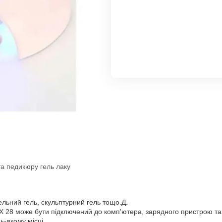
та педикюру гель лаку
івельний гель, скульптурний гель тощо.Д.
 X 28 може бути підключений до комп'ютера, зарядного пристрою т
ь-якому місці.