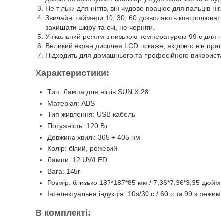
Не тільки для нігтів, він чудово працює для пальців ніг.
Звичайні таймери 10, 30, 60 дозволяють контролюват
захищати шкіру та очі, не чорніти.
Унікальний режим з низькою температурою 99 с для пол
Великий екран дисплея LCD покаже, як довго він пр
Підходить для домашнього та професійного використ
Характеристики:
Тип: Лампа для нігтів SUN X 28
Матеріал: ABS
Тип живлення: USB-кабель
Потужність: 120 Вт
Довжина хвилі: 365 + 405 нм
Колір: білий, рожевий
Лампи: 12 UV/LED
Вага: 145г
Розмір: близько 187*187*85 мм / 7,36*7,36*3,35 дюйм
Інтелектуальна індукція: 10s/30 с / 60 с та 99 з режи
В комплекті: