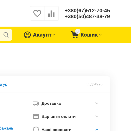
+380(67)512-70-45
+380(50)487-38-79
0
Акаунт
Кошик
дгук
КОД:
4928
Доставка
Варіанти оплати
обажань
Наші переваги