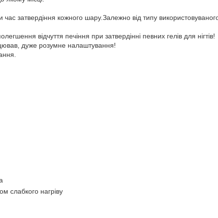
и час затвердіння кожного шару.Залежно від типу використовуваного
егшення відчуття печіння при затвердінні певних гелів для нігтів!
ацював, дуже розумне налаштування!
ання.
а
мом слабкого нагріву