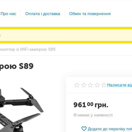
Про нас
Оплата і доставка
Обмін та повернення
окоптер із WiFi камерою S89
ерою S89
Написати ві
961
грн.
00
немає у наявності
Додати до переліку п