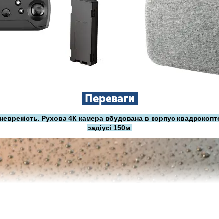
Переваги
аневреність. Рухова 4К камера вбудована в корпус квадрокопте
радіусі 150м.