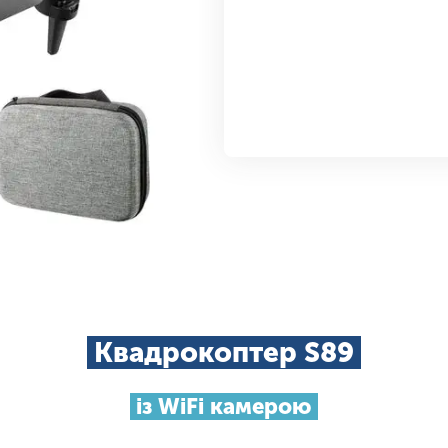
Квадрокоптер S89
із WiFi камерою