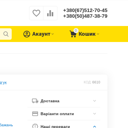
+380(67)512-70-45
+380(50)487-38-79
0
Акаунт
Кошик
дгук
КОД:
6610
Доставка
Варіанти оплати
обажань
Наші переваги