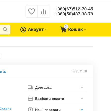
+380(67)512-70-45
+380(50)487-38-79
0
Акаунт
Кошик
й
дгук
КОД:
2888
Доставка
Варіанти оплати
обажань
Наші переваги