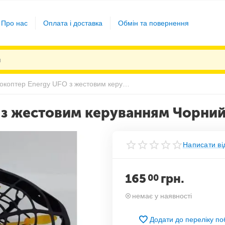
Про нас
Оплата і доставка
Обмін та повернення
Квадрокоптер Energy UFO з жестовим керуванням Чорний
 з жестовим керуванням Чорни
Написати ві
165
грн.
00
немає у наявності
Додати до переліку п