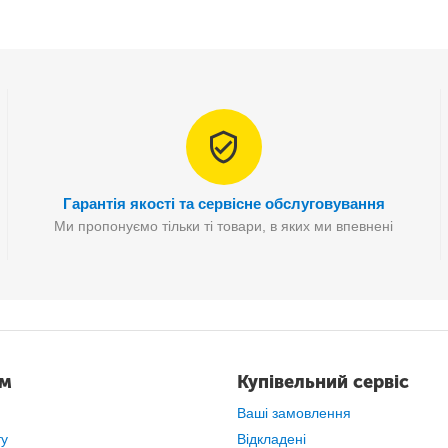
Для повного заряджання АКБ потрібно близько 20 хвилин (зарядка з інди
Гарантія якості та сервісне обслуговування
Ми пропонуємо тільки ті товари, в яких ми впевнені
ам
Купівельний сервіс
Ваші замовлення
ту
Відкладені