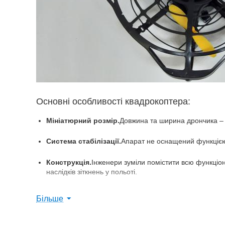
Основні особливості квадрокоптера:
Мініатюрний розмір.
Довжина та ширина дрончика – 
Система стабілізації.
Апарат не оснащений функцією 
Конструкція.
Інженери зуміли помістити всю функціо
наслідків зіткнень у польоті.
Ефективність.
Квадрокоптер виконаний у класичному 
Більше
Радіус дії сигналу – до 30 метрів, але при його розмірах біль