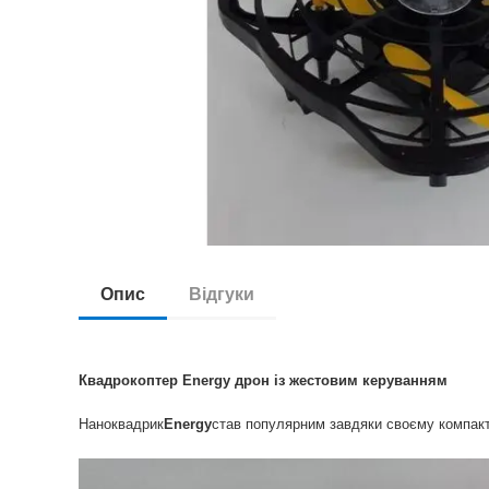
Опис
Відгуки
Квадрокоптер Energy дрон із жестовим керуванням
Наноквадрик
Energy
став популярним завдяки своєму компакт