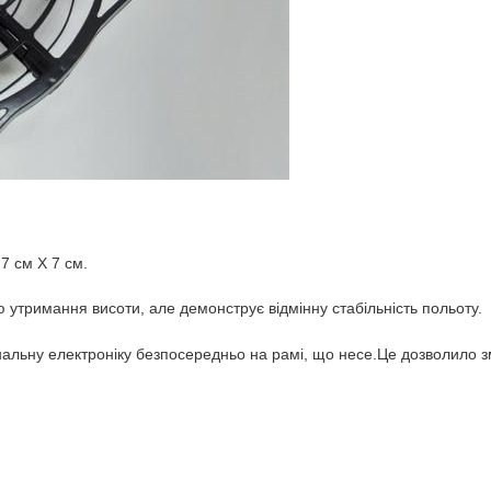
7 см Х 7 см.
утримання висоти, але демонструє відмінну стабільність польоту.
нальну електроніку безпосередньо на рамі, що несе.Це дозволило з
стилі.Виконаний у трьох кольорах: червоний, чорний, білий.
ше і не потрібно.