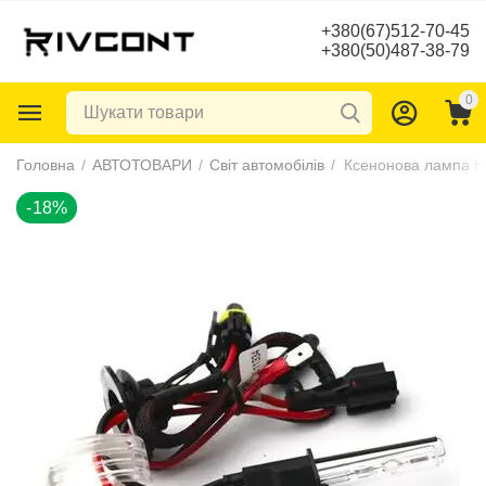
+380(67)512-70-45
+380(50)487-38-79
0
-18%
Головна
/
АВТОТОВАРИ
/
Світ автомобілів
/
Ксенонова лампа H