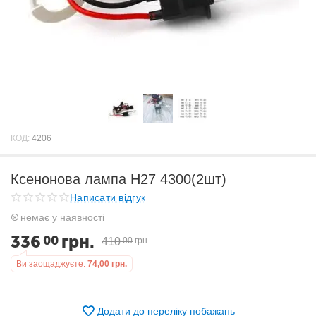
КОД:
4206
Ксенонова лампа H27 4300(2шт)
Написати відгук
немає у наявності
336
грн.
00
410
00
грн.
Ви заощаджуєте:
74,00
грн.
Додати до переліку побажань