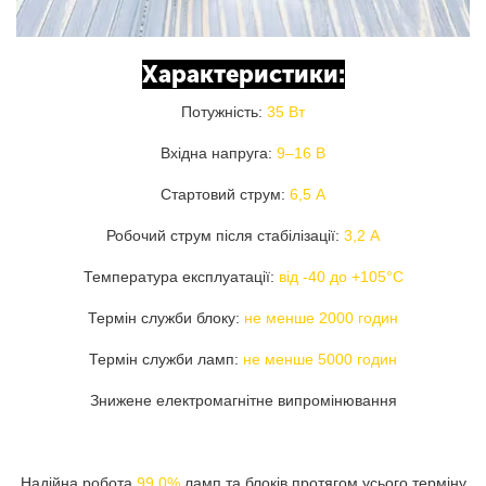
Характеристики:
Потужність:
35 Вт
Вхідна напруга:
9–16 В
Стартовий струм:
6,5 А
Робочий струм після стабілізації:
3,2 А
Температура експлуатації:
від -40 до +105°C
Термін служби блоку:
не менше 2000 годин
Термін служби ламп:
не менше 5000 годин
Знижене електромагнітне випромінювання
Надійна робота
99,0%
ламп та блоків протягом усього терміну