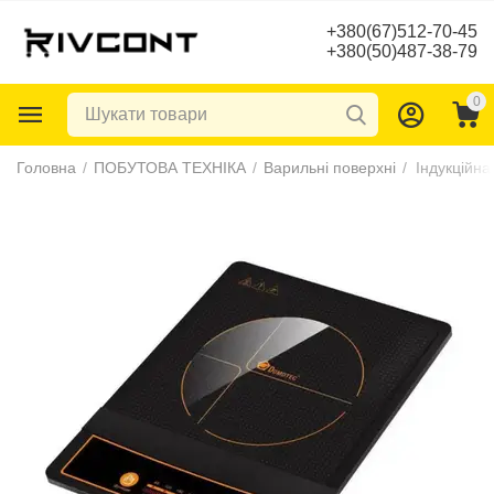
+380(67)512-70-45
+380(50)487-38-79
0
Головна
/
ПОБУТОВА ТЕХНІКА
/
Варильні поверхні
/
Індукційн