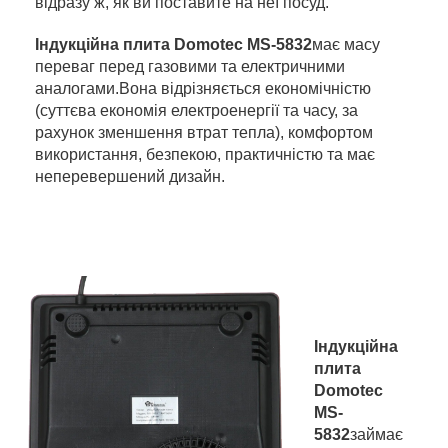
відразу ж, як ви поставите на неї посуд.
Індукційна плита Domotec MS-5832
має масу
переваг перед газовими та електричними
аналогами.Вона відрізняється економічністю
(суттєва економія електроенергії та часу, за
рахунок зменшення втрат тепла), комфортом
використання, безпекою, практичністю та має
неперевершений дизайн.
Індукційна
плита
Domotec
MS-
5832
займає