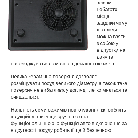
зовсім
небагато
місця,
завдяки чому
її завжди
можна взяти
з собою у
відпустку, на
дачу та
насолоджуватися смачною домашньою їжею.
Велика керамічна поверхня дозволяє
розміщувати посуд великого діаметру, а також така
поверхня не вибаглива у догляді, легко миється та
очищається.
Наявність семи режимів приготування їжі роблять
індукційну плиту ще зручнішою та
функціональнішою, а функція авто відключення за
відсутності посуду робить її ще й безпечною.