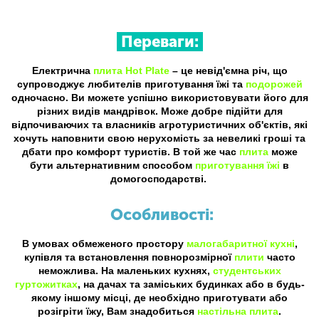
Переваги:
Електрична
плита Hot Plate
– це невід'ємна річ, що
супроводжує любителів приготування їжі та
подорожей
одночасно. Ви можете успішно використовувати його для
різних видів мандрівок. Може добре підійти для
відпочиваючих та власників агротуристичних об'єктів, які
хочуть наповнити свою нерухомість за невеликі гроші та
дбати про комфорт туристів. В той же час
плита
може
бути альтернативним способом
приготування їжі
в
домогосподарстві.
Особливості:
В умовах обмеженого простору
малогабаритної кухні
,
купівля та встановлення повнорозмірної
плити
часто
неможлива. На маленьких кухнях,
студентських
гуртожитках
, на дачах та заміських будинках або в будь-
якому іншому місці, де необхідно приготувати або
розігріти їжу, Вам знадобиться
настільна плита
.