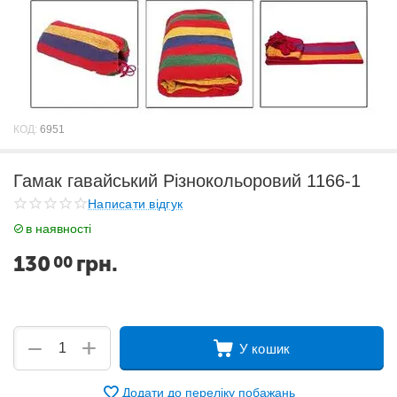
КОД:
6951
Гамак гавайський Різнокольоровий 1166-1
Написати відгук
в наявності
130
грн.
00
+
−
У кошик
Додати до переліку побажань