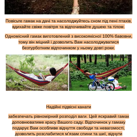
Повісьте гамак на дачі та насолоджуйтесь сном під пені птахів,
вдихайте свіже повітря та відпочивайте душею та тілом.
Одномісний гамак виготовлений з високоякісної 100% бавовни,
тому він міцний і дозволить Вам насолоджуватися
безтурботним відпочинком у ньому довгі роки.
Надійні підвісні канати
забезпечать рівномірний розподіл ваги. Цей яскравий гамак
доповнюватиме красу Вашого саду. Відпочинок у гамаку
подарує Вам особливе відчуття свободи та невагомості,
дозволить розслабитися м'язам спини та шиї, відчути