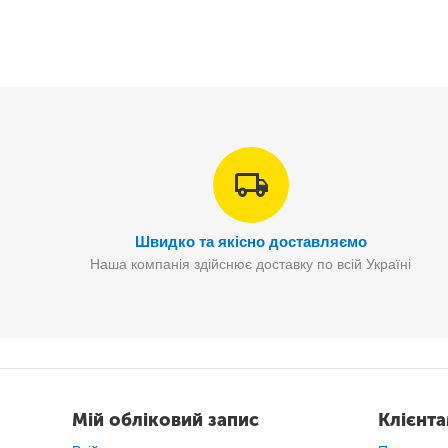
НАДУВНИЙ ДИВАН - унікальна, суперновинка, кишеньков
ділянці . В розкладеному вигляді лежак ламзак lamzac
Швидко та якісно доставляємо
всього 24х44см, що порівнянно з дуже маленьким рюкз
Наша компанія здійснює доставку по всій Україні
Мій обліковий запис
Клієнт