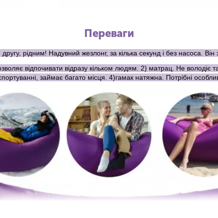
Переваги
 другу, рідним! Надувний жезлонг, за кілька секунд і без насоса. В
яє відпочивати відразу кільком людям. 2) матрац. Не володіє так
портуванні, займає багато місця. 4)гамак натяжна. Потрібні особли