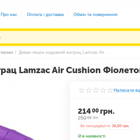
Про нас
Оплата і доставка
Обмін та повернення
гамаки
/
Диван мішок надувний матрац Lamzac Air Cushion Фіолетовий
рац Lamzac Air Cushion Фіолет
Написати ві
214
грн.
00
250
00
грн.
Ви заощаджуєте:
36,00
грн.
в наявності