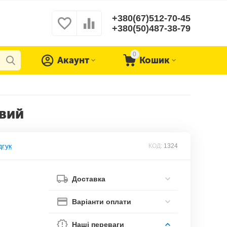
+380(67)512-70-45
+380(50)487-38-79
0
Акаунт
Кошик
овий
дгук
КОД:
1324
Доставка
Варіанти оплати
Наші переваги