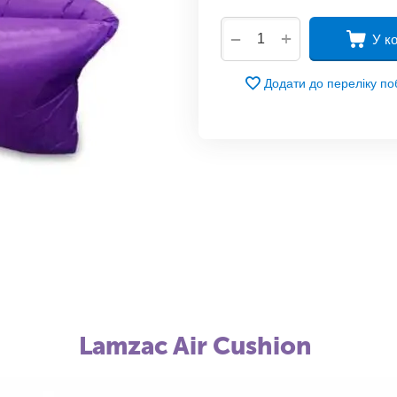
+
−
У к
Додати до переліку п
Lamzac Air Cushion