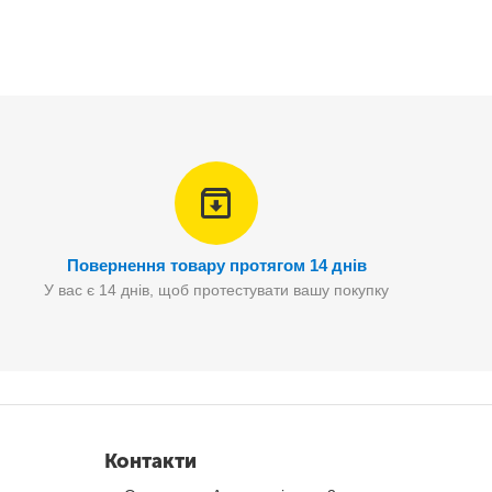
яж, на опен-ейр або просто використовувати на дачній
ликим комфортом! У складеному стані цей девайс займає
Повернення товару протягом 14 днів
жорсткіше. Диван-шезлонг-ламзак витримує до 200 кг і
У вас є 14 днів, щоб протестувати вашу покупку
Контакти